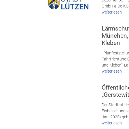
Dezernat 33 – 
GmbH & Co.KG a
weiterlesen ...
Lärmschut
München, 
Kleben
Planfeststell
Fahrtrichtung B
und Kleben“, La
weiterlesen ...
Öffentlic
„Gerstewit
Der Stadtrat de
Einbeziehungss
Jan. 2025) gebi
weiterlesen ...