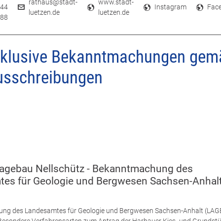
rathaus@stadt-
www.stadt-
44
Instagram
Fac
luetzen.de
luetzen.de
88
tmachungen & Ausschreibungen
Bekanntmachungen
nklusive Bekanntmachungen gem
usschreibungen
agebau Nellschütz - Bekanntmachung des
es für Geologie und Bergwesen Sachsen-Anhal
g des Landesamtes für Geologie und Bergwesen Sachsen-Anhalt (LAG