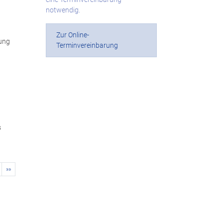
notwendig.
Zur Online-
ung
Terminvereinbarung
s
»»