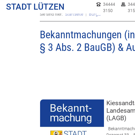
STADT LÜTZEN
34444
344
3150
315
Sie sind hier:
Startseite
Bürgerservice
Bekann
Bekanntmachungen (i
§ 3 Abs. 2 BauGB) & A
Kiessandt
Landesamt
(LAGB)
Bekanntmachun