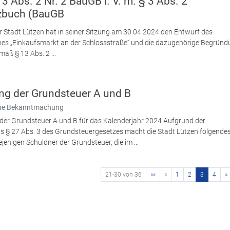
 Abs. 2 Nr. 2 BauGB i. V. m. § 3 Abs. 2
zbuch (BauGB
r Stadt Lützen hat in seiner Sitzung am 30.04.2024 den Entwurf des
s „Einkaufsmarkt an der Schlossstraße“ und die dazugehörige Begründ
mäß § 13 Abs. 2 ...
ng der Grundsteuer A und B
iche Bekanntmachung
 der Grundsteuer A und B für das Kalenderjahr 2024 Aufgrund der
us § 27 Abs. 3 des Grundsteuergesetzes macht die Stadt Lützen folgende
ejenigen Schuldner der Grundsteuer, die im ...
21-30 von 36
««
«
1
2
3
4
»