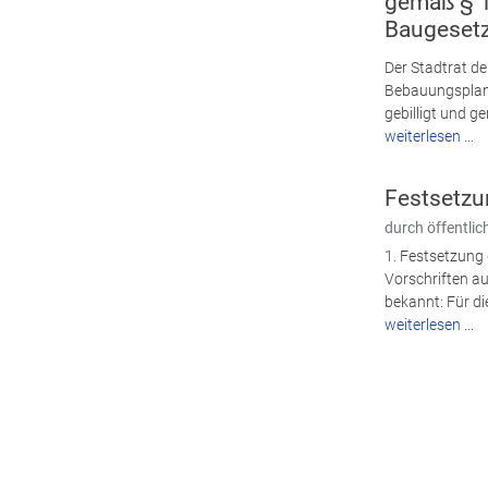
gemäß § 13
Baugeset
Der Stadtrat de
Bebauungsplane
gebilligt und ge
weiterlesen ...
Festsetzu
durch öffentl
1. Festsetzung
Vorschriften a
bekannt: Für di
weiterlesen ...