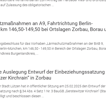
Besondere Verfahrensarten zum Antrag der Harbauer Kies- und Grundst
uf Zulassung des obligatorischen ...
zmaßnahmen an A9, Fahrtrichtung Berlin-
km 146,50-149,50 bei Ortslagen Zorbau, Borau 
ungsbeschluss für das Vorhaben „Lärmschutzmaßnahmen an der BAB 9,
erlin-München, km 146,50 - 149,50 in Bereich der Ortslagen Zorbau, Bor
ndkreis Burgenlandkreis, ...
he Auslegung Entwurf der Einbeziehungssatzung
zer Kirchrain“ in Zorbau
r Stadt Lützen hat in öffentlicher Sitzung am 25.02.2025 den Entwurf der
atzung nach § 34 Abs. 4 Satz 1 Nr. 3 BauGB „Gerstewitzer Kirchrain“ (St
lligt und beschlossen diesen ...