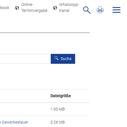
Online-
WhatsApp-
ebook
Navig
Terminvergabe
Kanal
Aktuelle Seit
Formularsch
Suche
Dateigröße
1.95 MB
ie Gewerbesteuer
0.26 MB