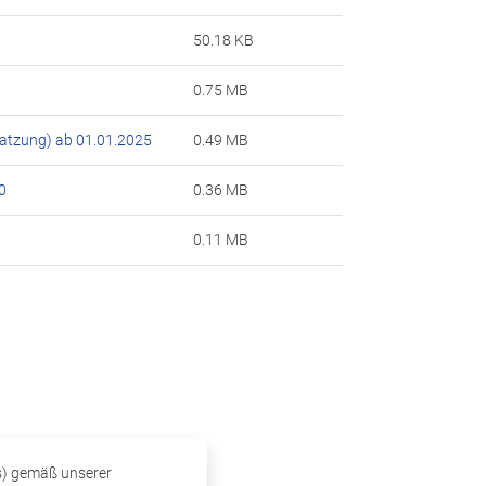
50.18 KB
0.75 MB
satzung) ab 01.01.2025
0.49 MB
0
0.36 MB
0.11 MB
s) gemäß unserer