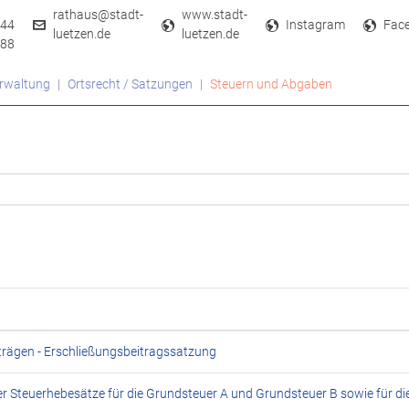
rathaus@stadt-
www.stadt-
44
Instagram
Fac
luetzen.de
luetzen.de
88
rwaltung
Ortsrecht / Satzungen
Steuern und Abgaben
trägen - Erschließungsbeitragssatzung
er Steuerhebesätze für die Grundsteuer A und Grundsteuer B sowie für d