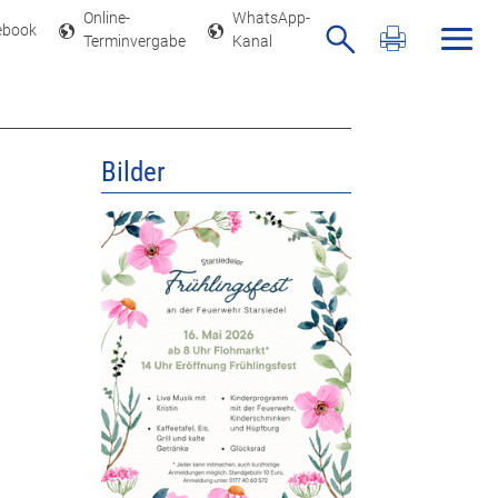
Online-
WhatsApp-
ebook
Navig
Terminvergabe
Kanal
Aktuelle Seit
Formularsch
Bilder