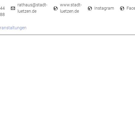
rathaus@stadt-
www.stadt-
44
Instagram
Fac
luetzen.de
luetzen.de
88
ranstaltungen